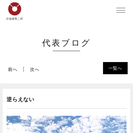
代表ブログ
一覧へ
前へ
次へ
逆らえない