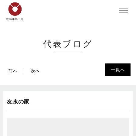
代表ブログ
一覧へ
前へ
次へ
友永の家